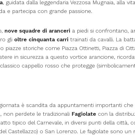
ta
, guidata dalla leggendaria Vezzosa Mugnaia, alla vital
orda e partecipa con grande passione.
o,
nove squadre di aranceri
a piedi si confrontano, 
ro gli
oltre cinquanta carri
trainati da cavalli. La batt
o piazze storiche come Piazza Ottinetti, Piazza di Citt
stere in sicurezza a questo vortice arancione, ricorda
il classico cappello rosso che protegge (simbolicamente
a giornata è scandita da appuntamenti importanti che 
00, non perdete le tradizionali
Fagiolate
con la distribu
 piatto tipico del Carnevale, in diversi punti della città,
 del Castellazzo) o San Lorenzo. Le fagiolate sono 