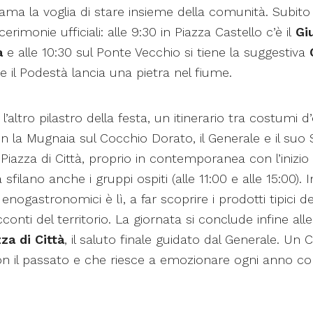
iama la voglia di stare insieme della comunità. Subito 
erimonie ufficiali: alle 9:30 in Piazza Castello c’è il
Gi
à
e alle 10:30 sul Ponte Vecchio si tiene la suggestiva
e il Podestà lancia una pietra nel fiume.
l’altro pilastro della festa, un itinerario tra costumi 
 con la Mugnaia sul Cocchio Dorato, il Generale e il suo
Piazza di Città, proprio in contemporanea con l’inizio d
sfilano anche i gruppi ospiti (alle 11:00 e alle 15:00). In
nogastronomici è lì, a far scoprire i prodotti tipici d
conti del territorio. La giornata si conclude infine all
za di Città
, il saluto finale guidato dal Generale. Un
n il passato e che riesce a emozionare ogni anno co