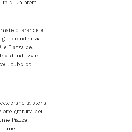
ità di un’intera
armate di arance e
aglia prende il via
à e Piazza del
tevi di indossare
) il pubblico.
celebrano la storia
zione gratuita dei
 come Piazza
un momento