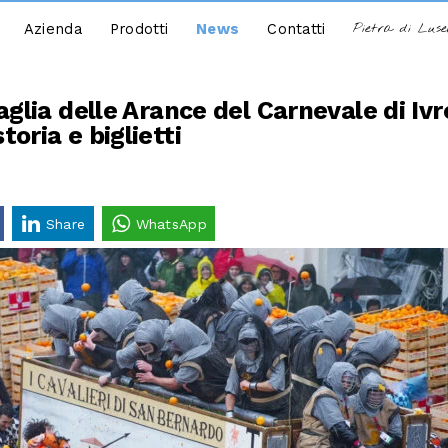
Azienda
Prodotti
News
Contatti
Pietra di Lus
aglia delle Arance del Carnevale di Iv
oria e biglietti
Share
WhatsApp