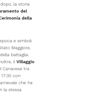
dopo, la storia
uramento del
Cerimonia della
d’epoca e simboli
 Stato Maggiore,
ella battaglia.
oltre, il
Villaggio
el Canavese tra
e 17:30 con
 Carnevale che ha
n la stessa