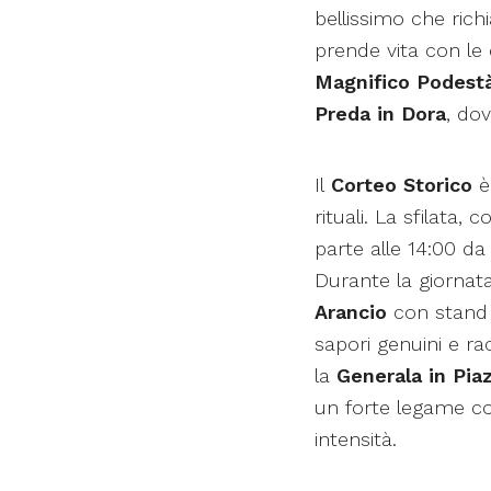
bellissimo che rich
prende vita con le c
Magnifico Podest
Preda in Dora
, dov
Il
Corteo Storico
è 
rituali. La sfilata,
parte alle 14:00 da 
Durante la giornata 
Arancio
con stand e
sapori genuini e rac
la
Generala in Piaz
un forte legame co
intensità.