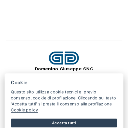
Domenino Giuseppe SNC
dal 1966
Lavorazione Pietra Naturale
Cookie
SEDE: BARGE (CN) 12032
VIA MONTEBRACCO, 15
Questo sito utilizza cookie tecnici e, previo
TEL. +39 0175 346407
consenso, cookie di profilazione. Cliccando sul tasto
'Accetta tutti' si presta il consenso alla profilazione
Cookie policy
PUNTO VENDITA: SAN SECONDO (TO) 10060
VIA VALPELLICE, 100
TEL. +39 0121 500508
Accetta tutti