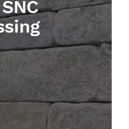
S
N
C
s
s
i
n
g