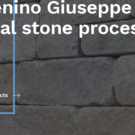
e
n
i
n
o
G
i
u
s
e
p
p
e
a
l
s
t
o
n
e
p
r
o
c
e
ucts