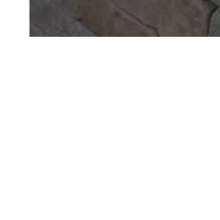
Last
achievem