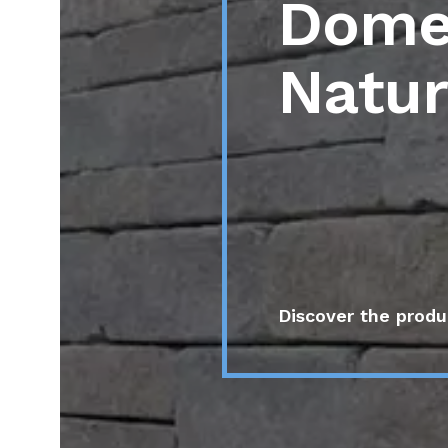
D
o
m
N
a
t
u
r
Discover the prod