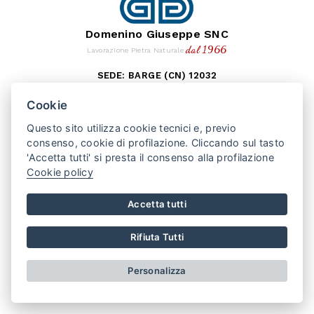
Domenino Giuseppe SNC
dal 1966
Lavorazione Pietra Naturale
SEDE: BARGE (CN) 12032
VIA MONTEBRACCO, 15
Cookie
TEL. +39 0175 346407
Questo sito utilizza cookie tecnici e, previo
PUNTO VENDITA: SAN SECONDO (TO) 10060
consenso, cookie di profilazione. Cliccando sul tasto
VIA VALPELLICE, 100
'Accetta tutti' si presta il consenso alla profilazione
TEL. +39 0121 500508
Cookie policy
REGISTRO IMPRESE CN
REA 141230
P.IVA 01875790048
Accetta tutti
AREA RISERVATA
PRIVACY POLICY
COOKIE POLICY
Rifiuta Tutti
CONDIZIONI DI VENDITA
Realizzato da
Leonardo Web
Personalizza