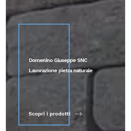
D
o
m
e
n
i
n
o
G
i
u
s
e
p
p
e
S
N
C
L
a
v
o
r
a
z
i
o
n
e
p
i
e
t
r
a
n
a
t
u
r
a
l
e
Scopri i prodotti