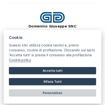
Domenino Giuseppe SNC
dal 1966
Lavorazione Pietra Naturale
Cookie
SEDE: BARGE (CN) 12032
VIA MONTEBRACCO, 15
Questo sito utilizza cookie tecnici e, previo
TEL. +39 0175 346407
consenso, cookie di profilazione. Cliccando sul tasto
'Accetta tutti' si presta il consenso alla profilazione
Cookie policy
PUNTO VENDITA: SAN SECONDO (TO) 10060
VIA VALPELLICE, 100
TEL. +39 0121 500508
Accetta tutti
REGISTRO IMPRESE CN
REA 141230
P.IVA 01875790048
Rifiuta Tutti
AREA RISERVATA
PRIVACY POLICY
COOKIE POLICY
Personalizza
CONDIZIONI DI VENDITA
Realizzato da
Leonardo Web