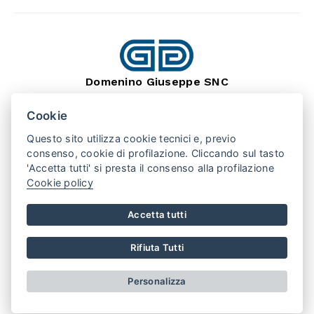
Domenino Giuseppe SNC
dal 1966
Lavorazione Pietra Naturale
Cookie
SEDE: BARGE (CN) 12032
VIA MONTEBRACCO, 15
Questo sito utilizza cookie tecnici e, previo
TEL. +39 0175 346407
consenso, cookie di profilazione. Cliccando sul tasto
'Accetta tutti' si presta il consenso alla profilazione
Cookie policy
PUNTO VENDITA: SAN SECONDO (TO) 10060
VIA VALPELLICE, 100
TEL. +39 0121 500508
Accetta tutti
REGISTRO IMPRESE CN
REA 141230
P.IVA 01875790048
Rifiuta Tutti
AREA RISERVATA
PRIVACY POLICY
COOKIE POLICY
Personalizza
CONDIZIONI DI VENDITA
Realizzato da
Leonardo Web