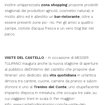
Inoltre un’apprezzata
zona shopping
propone prodotti
stagionali dei produttori agricoli, cosmetici naturali, e
molto altro ed è allestito un
bar-ristorante
, oltre a
essere presenti zone pic- nic. Per gli amici a quattro
zampe, ciotole d’acqua fresca e un vero Dog Bar nel
parco.
VISITE DEL CASTELLO
- in occasione di MESSER
TULIPANO inaugura anche la nuova stagione di aperture
al pubblico dell’interno del castello che propone due
itinerari: uno dedicato alla
vita quotidiana
in un’antica
dimora tra cantine, cucine, camere da pranzo e saloni
d’onore e uno al
Trenino del Conte
, uno stupefacente
impianto d’epoca in miniatura, che occupa tre sale, su
cui viaggiano treni in scala 0. Per maggiori
info:
www.castellodipralormo.com/le-visite-del-