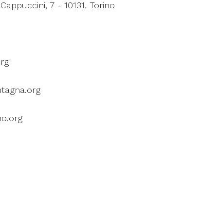
Cappuccini, 7 - 10131, Torino
rg
agna.org
no.org