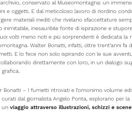
o archivio, conservato al Museomontagna: un immens
i e oggetti. E dal meticoloso lavoro di riordino con
ere materiali inediti che rivelano sfaccettature sem
inimitabile, inesauribile fonte di ispirazione e stupore
uoi volti meno noti e più sorprendenti è dedicata l
ontagna. Walter Bonatti, infatti, oltre trent’anni fa 
etti. E lo fece non solo ispirando con le sue avventu
collaborando direttamente con loro, in un dialogo sug
 grafica.
r Bonatti – I fumetti ritrovati e l’omonimo volume ed
 curati dal giornalista Angelo Ponta, esplorano per l
o un
viaggio attraverso illustrazioni, schizzi e scen