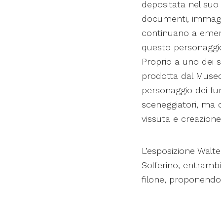
depositata nel su
documenti, immagin
continuano a emerg
questo personaggio 
Proprio a uno dei s
prodotta dal Museom
personaggio dei fum
sceneggiatori, ma 
vissuta e creazione
L’esposizione Walte
Solferino, entrambi
filone, proponend