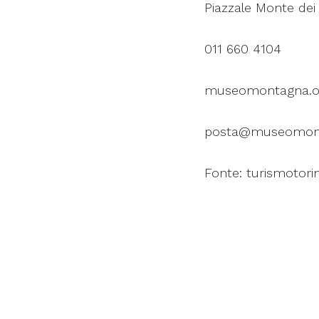
Piazzale Monte dei 
011 660 4104
museomontagna.o
posta@museomont
Fonte: turismotori