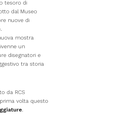
o tesoro di
dotto dal Museo
pre nuove di
.
a nuova mostra
divenne un
re disegnatori e
gestivo tra storia
ito da RCS
a prima volta questo
eggiature
.