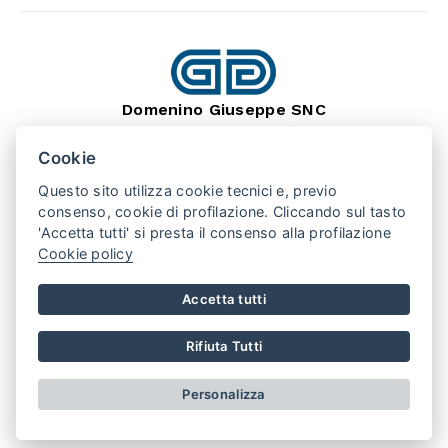
Domenino Giuseppe SNC
dal 1966
Lavorazione Pietra Naturale
Cookie
SEDE: BARGE (CN) 12032
VIA MONTEBRACCO, 15
Questo sito utilizza cookie tecnici e, previo
TEL. +39 0175 346407
consenso, cookie di profilazione. Cliccando sul tasto
'Accetta tutti' si presta il consenso alla profilazione
Cookie policy
PUNTO VENDITA: SAN SECONDO (TO) 10060
VIA VALPELLICE, 100
TEL. +39 0121 500508
Accetta tutti
REGISTRO IMPRESE CN
REA 141230
P.IVA 01875790048
Rifiuta Tutti
AREA RISERVATA
PRIVACY POLICY
COOKIE POLICY
Personalizza
CONDIZIONI DI VENDITA
Realizzato da
Leonardo Web