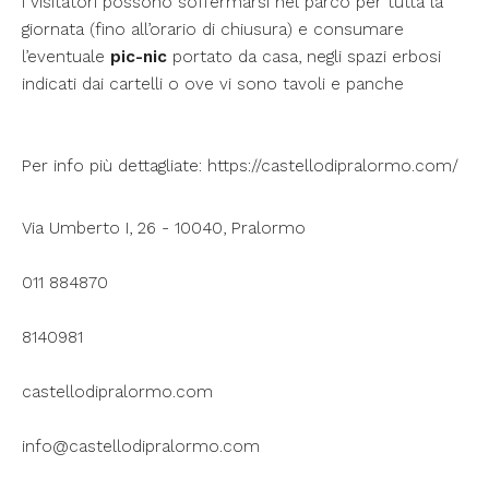
I visitatori possono soffermarsi nel parco per tutta la
giornata (fino all’orario di chiusura) e consumare
l’eventuale
pic-nic
portato da casa, negli spazi erbosi
indicati dai cartelli o ove vi sono tavoli e panche
Per info più dettagliate:
https://castellodipralormo.com/
Via Umberto I, 26 - 10040, Pralormo
011 884870
8140981
castellodipralormo.com
info@castellodipralormo.com