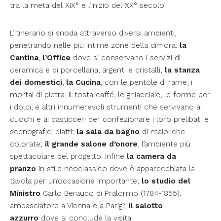
tra la metà del XIX° e l’inizio del XX° secolo.
L’itinerario si snoda attraverso diversi ambienti,
penetrando nelle più intime zone della dimora:
la
Cantina
,
l’Office
dove si conservano i servizi di
ceramica e di porcellana, argenti e cristalli;
la stanza
dei domestici
,
la Cucina
, con le pentole di rame, i
mortai di pietra, il tosta caffé, le ghiacciaie, le forme per
i dolci, e altri innumerevoli strumenti che servivano ai
cuochi e ai pasticceri per confezionare i loro prelibati e
scenografici piatti;
la sala da bagno
di maioliche
colorate;
il grande salone d’onore
, l’ambiente più
spettacolare del progetto. Infine
la camera da
pranzo
in stile neoclassico dove è apparecchiata la
tavola per un’occasione importante;
lo studio del
Ministro
Carlo Beraudo di Pralormo (1784-1855),
ambasciatore a Vienna e a Parigi;
il salotto
azzurro
dove si conclude la visita.